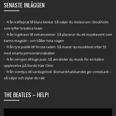
SENASTE INLÄGGEN
Från kaffeprat till klara beslut: Så väljer du mötesrum i Stockholm
som lyfter kreativa team
Från logekaos till extranummer: Så planerar du ett musikevent som
känns magiskt – och håller hela vägen
Från tyst publik till första raden: Så maxar du musiklivet efter 55
med smarta pensionärsrabatter
Från nervpirr till lugn puls: Så använder du musik för en bättre
upplevelse på Nordic Hair Clinic
Från scenljus till vardagslook: Bismarckhalsbandet gör comeback –
så väljer och stylar du rätt
THE BEATLES – HELP!
Videospelare