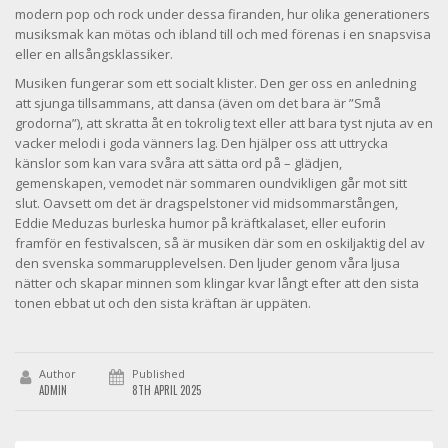
modern pop och rock under dessa firanden, hur olika generationers
musiksmak kan mötas och ibland till och med förenas i en snapsvisa
eller en allsångsklassiker.
Musiken fungerar som ett socialt klister. Den ger oss en anledning
att sjunga tillsammans, att dansa (även om det bara är ”Små
grodorna”), att skratta åt en tokrolig text eller att bara tyst njuta av en
vacker melodi i goda vänners lag. Den hjälper oss att uttrycka
känslor som kan vara svåra att sätta ord på – glädjen,
gemenskapen, vemodet när sommaren oundvikligen går mot sitt
slut. Oavsett om det är dragspelstoner vid midsommarstången,
Eddie Meduzas burleska humor på kräftkalaset, eller euforin
framför en festivalscen, så är musiken där som en oskiljaktig del av
den svenska sommarupplevelsen. Den ljuder genom våra ljusa
nätter och skapar minnen som klingar kvar långt efter att den sista
tonen ebbat ut och den sista kräftan är uppäten.
Author
Published
ADMIN
8TH APRIL 2025