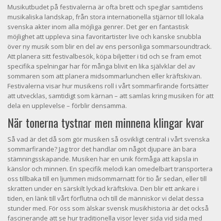
Musikutbudet på festivalerna är ofta brett och speglar samtidens
musikaliska landskap, från stora internationella stjärnor till lokala
svenska akter inom alla möjliga genrer. Det ger en fantastisk
möjlighet att uppleva sina favoritartister live och kanske snubbla
över ny musik som blir en del av ens personliga sommarsoundtrack.
Att planera sitt festivalbesök, köpa biljetter i tid och se fram emot
specifika spelningar har för många blivit en lika självklar del av
sommaren som att planera midsommarlunchen eller kräftskivan.
Festivalerna visar hur musikens roll i vårt sommarfirande fortsätter
att utvecklas, samtidigt som kärnan – att samlas kring musiken för att
dela en upplevelse – förblir densamma.
När tonerna tystnar men minnena klingar kvar
Så vad är det då som gör musiken så osvikligt central i vårt svenska
sommarfirande? Jag tror det handlar om något djupare än bara
stämningsskapande. Musiken har en unik förmåga att kapsla in
känslor och minnen. En specifik melodi kan omedelbart transportera
oss tillbaka till en ljummen midsommarnatt för tio år sedan, eller till
skratten under en särskilt lyckad kräftskiva. Den blir ett ankare i
tiden, en länk till vårt förflutna och till de människor vi delat dessa
stunder med. För oss som älskar svensk musikhistoria är det också
fascinerande att se hur traditionella visor lever sida vid sida med