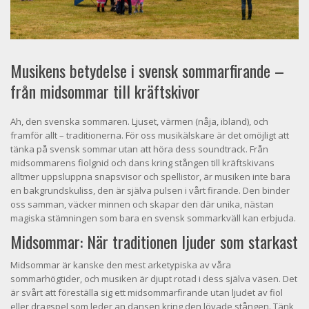
Musikens betydelse i svensk sommarfirande –
från midsommar till kräftskivor
Ah, den svenska sommaren. Ljuset, värmen (nåja, ibland), och
framför allt – traditionerna. För oss musikälskare är det omöjligt att
tänka på svensk sommar utan att höra dess soundtrack. Från
midsommarens fiolgnid och dans kring stången till kräftskivans
alltmer uppsluppna snapsvisor och spellistor, är musiken inte bara
en bakgrundskuliss, den är själva pulsen i vårt firande. Den binder
oss samman, väcker minnen och skapar den där unika, nästan
magiska stämningen som bara en svensk sommarkväll kan erbjuda.
Midsommar: När traditionen ljuder som starkast
Midsommar är kanske den mest arketypiska av våra
sommarhögtider, och musiken är djupt rotad i dess själva väsen. Det
är svårt att föreställa sig ett midsommarfirande utan ljudet av fiol
eller dragspel som leder an dansen kring den lövade stången. Tänk