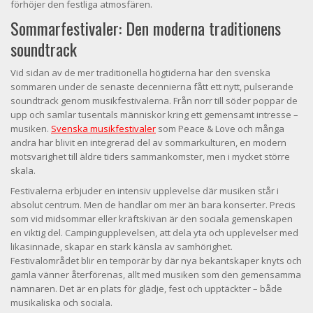
förhöjer den festliga atmosfären.
Sommarfestivaler: Den moderna traditionens
soundtrack
Vid sidan av de mer traditionella högtiderna har den svenska
sommaren under de senaste decennierna fått ett nytt, pulserande
soundtrack genom musikfestivalerna. Från norr till söder poppar de
upp och samlar tusentals människor kring ett gemensamt intresse –
musiken.
Svenska musikfestivaler
som Peace & Love och många
andra har blivit en integrerad del av sommarkulturen, en modern
motsvarighet till äldre tiders sammankomster, men i mycket större
skala.
Festivalerna erbjuder en intensiv upplevelse där musiken står i
absolut centrum. Men de handlar om mer än bara konserter. Precis
som vid midsommar eller kräftskivan är den sociala gemenskapen
en viktig del. Campingupplevelsen, att dela yta och upplevelser med
likasinnade, skapar en stark känsla av samhörighet.
Festivalområdet blir en temporär by där nya bekantskaper knyts och
gamla vänner återförenas, allt med musiken som den gemensamma
nämnaren. Det är en plats för glädje, fest och upptäckter – både
musikaliska och sociala.