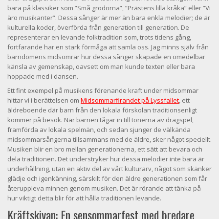
bara på klassiker som ”Små grodorna”, ”Prästens lilla kråka” eller ”Vi
äro musikanter”. Dessa sånger är mer än bara enkla melodier; de är
kulturella koder, överförda från generation till generation. De
representerar en levande folktradition som, trots tidens gång,
fortfarande har en stark förmåga att samla oss. Jag minns själv från
barndomens midsomrar hur dessa sånger skapade en omedelbar
känsla av gemenskap, oavsett om man kunde texten eller bara
hoppade med i dansen.
Ett fint exempel på musikens förenande kraft under midsommar
hittar vi i berättelsen om
Midsommarfirandet på Lyssfallet
, ett
äldreboende där barn från den lokala förskolan traditionsenligt
kommer på besök. När barnen tågar in till tonerna av dragspel,
framförda av lokala spelmän, och sedan sjunger de välkända
midsommarsångerna tillsammans med de äldre, sker något speciellt.
Musiken blir en bro mellan generationerna, ett sätt att bevara och
dela traditionen. Det understryker hur dessa melodier inte bara är
underhållning, utan en aktiv del av vårt kulturarv, något som skänker
glädje och igenkänning, särskilt för den äldre generationen som får
återuppleva minnen genom musiken. Det är rörande att tänka på
hur viktigt detta blir för att hålla traditionen levande.
Kräftskivan: En sensommarfest med bredare