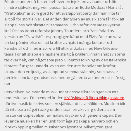
För de stunder då festen behöver en injektion av humor och lite
mindre självaktning, vem passar bättre än Eddie Meduza? Hans låt
”Kräftkalas” är som gjord för ett avslappnat party där man inte tar
allt på för stort allvar. Det är den där typen av musik som får folk att
släppa loss och skratta tillsammans. Och varför inte vidga vyerna
lite? Ett tips är att utforska Johnny Thunders och Patti Paladins
version av ”Crawfish”, ursprungligen känd med Elvis. Det kan vara
en kul påminnelse om att kräftor avnjuts i många kulturer och
kanske till och med inspirera till ett kräftkalas med New Orleans-
tema! För att skapa en mjukare start på kvällen, innan snapsvisorna
tar över helt, kan något som João Gilbertos tolkning av den italienska
”Estate” fungera utmärkt. Även om den inte handlar om kräftor,
skapar den en ljuvlig, avslappnad sommarstämning som passar
perfekt som bakgrundsmusik medan gästerna anländer och slår sig
ner.
Betydelsen av levande musik under dessa tillställningar ska inte
underskattas. Ett exempel är den
Kräftskiva på Birka Vikingastaden
där livemusik beskrivs som en självklar del av måltiden. Musiken blir
då inte bara något i bakgrunden, utan en aktiv ingrediens som
förstärker upplevelsen av maten, drycken och gemenskapen. Den
levande musiken har en unik förmåga att skapa närvaro och en
direkt koppling mellan musiker och lyssnare, vilket ytterligare