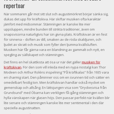
repertoar
När sommaren går mot sitt slut och augustimörkret börjar sänka sig,
dukas det upp för kräftskiva. Här skiftar musiken ofta karaktär
jämfört med midsommar. Stämningen är kanske lite mer
uppsluppen, mindre bunden till strikta traditioner, även om
snapsvisorna naturligtvis har sin givna plats. Kräftskivan är en fest
för sinnena – doften av dill, smaken av de röda skaldjuren, och
ljudet av skratt och musik som fyller den ljumma kvällsluften.
Musiken här får gärna vara en blandning av gammalt och nytt, en
spegling av sällskapet och stämningen.
Det finns en hel skattkista att ösa ur när det gäller
musiken för
kräftskivan
. För den som vill inleda med en nypa nostalgi kan Thor
Modeen och Arthur Roléns inspelning ”På kräftkalas” från 1935 vara
en charmig start. Den påminner oss om en svunnen tid och sätter en
omedelbart festlig ton. Men kräftskivan handlar också mycket om
gemenskap och allsång. En lättsjungen visa som ”Dryckesvisa från
Grundsund” med Öbarna kan verkligen få igång stämningen och
hylla vänskapen när glasen höjs. Den passar perfekt när kvällen blir
lite senare och stämningen kanske lite mer sentimental i den där
speciella augustinatten.