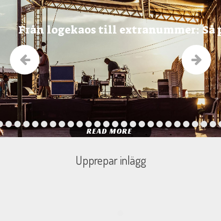
Från logekaos till extranummer: Så 
READ MORE
Upprepar inlägg